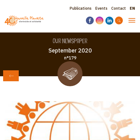
Skip
Sele
Topbar
Publications
Events
Contact
to
your
main
menu
lang
Tog
content
navi
Our Newspaper
September 2020
n°179
BACK TO PUBLICATIONS