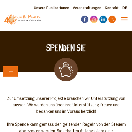
Direkt
Sele
Topbar
Unsere Publikationen
Veranstaltungen
Kontakt
zum
your
Inhalt
menu
lang
Nav
akti
Spenden Sie
ZURÜCK ZU UNS UNTERSTÜTZEN
Zur Umsetzung unserer Projekte brauchen wir Unterstützung von
aussen. Wir würden uns über ihre Unterstützung freuen und
bedanken uns im Voraus herzlich!
Ihre Spende kann gemäss den geltenden Regeln von den Steuern
abgezogen werden. Sie erhalten Anfangs Jahr eine