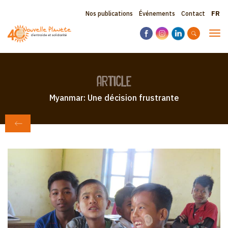
Aller
Sele
Topbar
Nos publications
Événements
Contact
au
your
contenu
menu
lang
Tog
principal
navi
article
Myanmar: Une décision frustrante
RETOUR AU JOURNAL