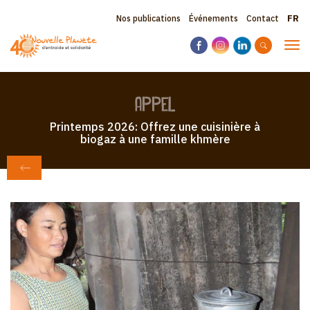
Aller
Sele
Topbar
Nos publications
Événements
Contact
au
your
contenu
menu
lang
Tog
principal
navi
appel
Printemps 2026: Offrez une cuisinière à
biogaz à une famille khmère
RETOUR À APPEL