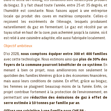
du biogaz. Il y fait chaud toute l’année, entre 25 et 35 degrés, et
l’humidité est constante. Nous faisons appel à une entreprise
locale qui produit des cuves en matériau composite. Celles-ci
reçoivent les excréments de l’élevage, lesquels produisent
naturellement du gaz en fermentant. Le gaz est récolté par un
tuyau situé en haut de la cuve, puis acheminé jusqu’à la cuisine, où il
est relié à une cuisinière adaptée, elle aussi fabriquée localement.
Objectif ambitieux
D’ici 2028,
nous comptons équiper entre 300 et 400 familles
avec cette technologie. Nous estimons ainsi que
plus de 30% des
foyers de la commune pourront bénéficier de ce système
. En
menant à bien ce projet, nous améliorerons non seulement le
quotidien des familles khmères grâce à des économies financières,
mais aussi leurs conditions de cuisine. En effet, grâce au biogaz,
les femmes se plaignent beaucoup moins de la fumée. Enfin, ce
projet contribue fortement à la protection de l’environnement, en
permettant une
réduction des émissions de gaz à effet de
serre estimée à 10 tonnes par famille par an
.
Offrez une cuisinière à une famille pour CHF 58.-.