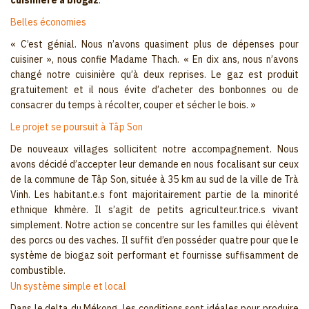
cuisinière à biogaz
.
Belles économies
« C’est génial. Nous n’avons quasiment plus de dépenses pour
cuisiner », nous confie Madame Thach. « En dix ans, nous n’avons
changé notre cuisinière qu’à deux reprises. Le gaz est produit
gratuitement et il nous évite d’acheter des bonbonnes ou de
consacrer du temps à récolter, couper et sécher le bois. »
Le projet se poursuit à Tâp Son
De nouveaux villages sollicitent notre accompagnement. Nous
avons décidé d’accepter leur demande en nous focalisant sur ceux
de la commune de Tâp Son, située à 35 km au sud de la ville de Trà
Vinh. Les habitant.e.s font majoritairement partie de la minorité
ethnique khmère. Il s’agit de petits agriculteur.trice.s vivant
simplement. Notre action se concentre sur les familles qui élèvent
des porcs ou des vaches. Il suffit d’en posséder quatre pour que le
système de biogaz soit performant et fournisse suffisamment de
combustible.
Un système simple et local
Dans le delta du Mékong, les conditions sont idéales pour produire