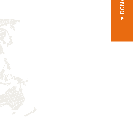
♥︎ DONATE