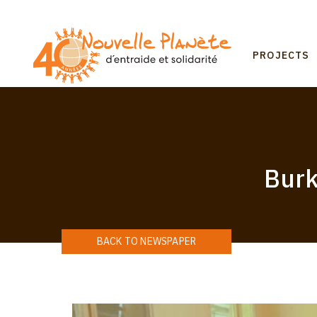
Skip
to
main
Mai
content
PROJECTS
navi
Burk
BACK TO NEWSPAPER