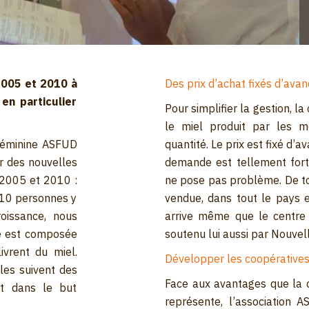
2005 et 2010 à
Des prix d’achat fixés d’ava
en particulier
Pour simplifier la gestion, l
le miel produit par les 
 féminine ASFUD
quantité. Le prix est fixé d’a
r des nouvelles
demande est tellement fort
e 2005 et 2010 :
ne pose pas problème. De to
 10 personnes y
vendue, dans tout le pays e
oissance, nous
arrive même que le centre 
le est composée
soutenu lui aussi par Nouvel
ivrent du miel.
Développer les coopérative
les suivent des
Face aux avantages que la c
it dans le but
représente, l’association 