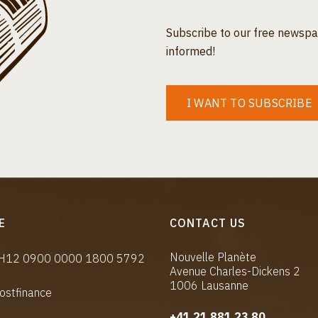
Subscribe to our free newspa
informed!
I WANT TO SUBSCRIBE
E
CONTACT US
Nouvelle Planète
CH12 0900 0000 1800 5792
Avenue Charles-Dickens 2
1006 Lausanne
ostfinance
+41 21 881 23 80