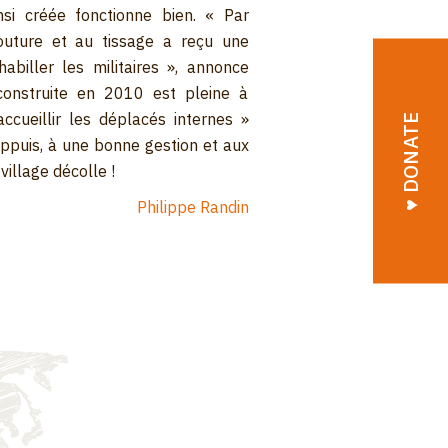
insi créée fonctionne bien. « Par
outure et au tissage a reçu une
biller les militaires », annonce
e construite en 2010 est pleine à
ccueillir les déplacés internes »
♥︎ DONATE
appuis, à une bonne gestion et aux
illage décolle !
Philippe Randin