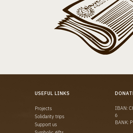
USEFUL LINKS
DONAT
IBAN: 
Projects
6
Solidarity trips
BANK: P
Support us
Symbolic gifts